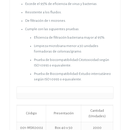
Excede el 95% de eficiencia de virus y bacterias.
Resistente a los fluidos.
De filtración de 1 micrones.
Cumple con las siguientes pruebas:
Eficiencia de filtración bacteriana mayor al 95%.
Limpieza microbiana menor a 30 unidades
formadoras de colonias/gramo.
Prueba de biocompatibilidad-Citotoxicidad según
ISO 10993 o equivalente.
Prueba de Biocompatibilidad-Estudio intercutáneo
según ISO 10993 o equivalente.
Cantidad
Código
Presentación
(Unidades)
001-MSK0002
Box 40 x 50
2000