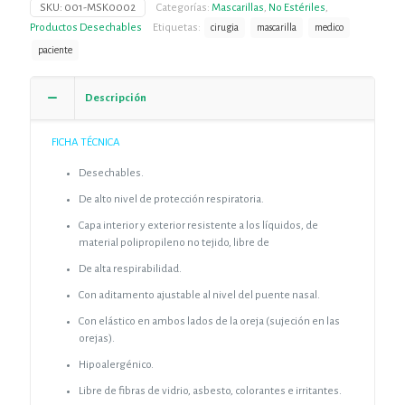
SKU:
001-MSK0002
Categorías:
Mascarillas
,
No Estériles
,
Productos Desechables
Etiquetas:
cirugia
mascarilla
medico
paciente
Descripción
FICHA TÉCNICA
Desechables.
De alto nivel de protección respiratoria.
Capa interior y exterior resistente a los líquidos, de
material polipropileno no tejido, libre de
De alta respirabilidad.
Con aditamento ajustable al nivel del puente nasal.
Con elástico en ambos lados de la oreja (sujeción en las
orejas).
Hipoalergénico.
Libre de fibras de vidrio, asbesto, colorantes e irritantes.