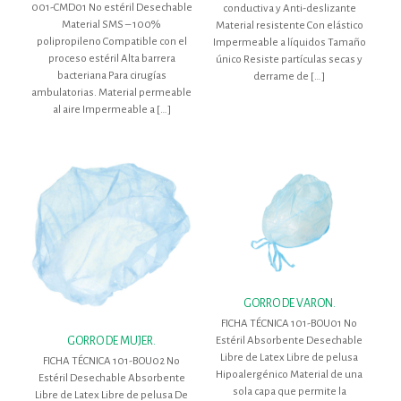
001-CMD01 No estéril Desechable
conductiva y Anti-deslizante
Material SMS – 100%
Material resistente Con elástico
polipropileno Compatible con el
Impermeable a líquidos Tamaño
proceso estéril Alta barrera
único Resiste partículas secas y
bacteriana Para cirugías
derrame de
[…]
ambulatorias. Material permeable
al aire Impermeable a
[…]
GORRO DE VARON.
FICHA TÉCNICA 101-BOU01 No
Estéril Absorbente Desechable
GORRO DE MUJER.
Libre de Latex Libre de pelusa
FICHA TÉCNICA 101-BOU02 No
Hipoalergénico Material de una
Estéril Desechable Absorbente
sola capa que permite la
Libre de Latex Libre de pelusa De