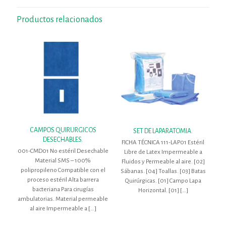
Productos relacionados
CAMPOS QUIRURGICOS
SET DE LAPARATOMIA.
DESECHABLES.
FICHA TÉCNICA 111-LAP01 Estéril
001-CMD01 No estéril Desechable
Libre de Latex Impermeable a
Material SMS – 100%
Fluidos y Permeable al aire. [02]
polipropileno Compatible con el
Sábanas. [04] Toallas. [03] Batas
proceso estéril Alta barrera
Quirúrgicas. [01] Campo Lapa
bacteriana Para cirugías
Horizontal. [01]
[…]
ambulatorias. Material permeable
al aire Impermeable a
[…]