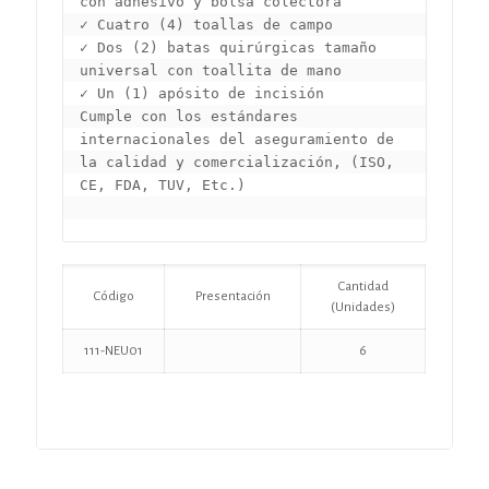
con adhesivo y bolsa colectora

✓ Cuatro (4) toallas de campo

✓ Dos (2) batas quirúrgicas tamaño 
universal con toallita de mano

✓ Un (1) apósito de incisión

Cumple con los estándares 
internacionales del aseguramiento de 
la calidad y comercialización, (ISO, 
CE, FDA, TUV, Etc.)

Cantidad
Código
Presentación
(Unidades)
111-NEU01
6