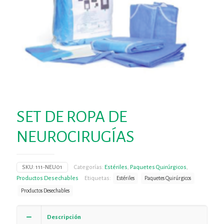
SET DE ROPA DE
NEUROCIRUGÍAS
SKU:
111-NEU01
Categorías:
Estériles
,
Paquetes Quirúrgicos
,
Productos Desechables
Etiquetas:
Estériles
Paquetes Quirúrgicos
Productos Desechables
Descripción