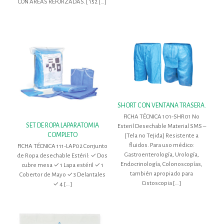
CON ÁREAS REFORZADAS. [ 152
[…]
SHORT CON VENTANA TRASERA.
FICHA TÉCNICA 101-SHR01 No
SET DE ROPA LAPARATOMIA
Esteril Desechable Material SMS –
COMPLETO
[Tela no Tejida] Resistente a
fluidos. Para uso médico:
FICHA TÉCNICA 111-LAP02 Conjunto
Gastroenterología, Urología,
de Ropa desechable Estéril: ✓ Dos
Endocrinología, Colonoscopías,
cubre mesa ✓ 1 Lapa estéril ✓ 1
también apropiado para
Cobertor de Mayo ✓ 3 Delantales
Cistoscopia
[…]
✓ 4
[…]