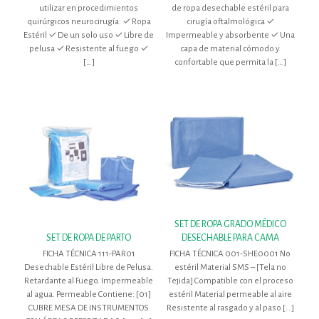
utilizar en procedimientos
de ropa desechable estéril para
quirúrgicos neurocirugía: ✓ Ropa
cirugía oftalmológica ✓
Estéril ✓ De un solo uso ✓ Libre de
Impermeable y absorbente ✓ Una
pelusa ✓ Resistente al fuego ✓
capa de material cómodo y
[…]
confortable que permita la
[…]
SET DE ROPA GRADO MÉDICO
DESECHABLE PARA CAMA
SET DE ROPA DE PARTO
FICHA TÉCNICA 001-SHE0001 No
FICHA TÉCNICA 111-PAR01
estéril Material SMS – [Tela no
Desechable Estéril Libre de Pelusa.
Tejida] Compatible con el proceso
Retardante al Fuego. Impermeable
estéril Material permeable al aire
al agua. Permeable Contiene: [01]
Resistente al rasgado y al paso
[…]
CUBRE MESA DE INSTRUMENTOS