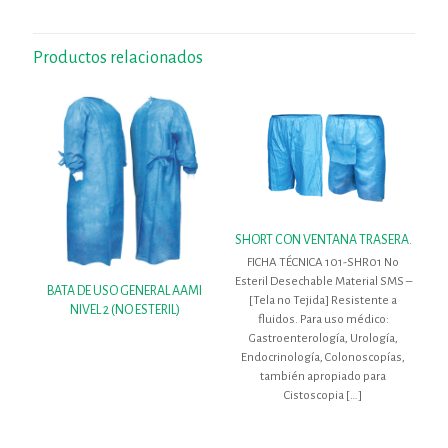
Productos relacionados
SHORT CON VENTANA TRASERA.
FICHA TÉCNICA 101-SHR01 No
Esteril Desechable Material SMS –
BATA DE USO GENERAL AAMI
[Tela no Tejida] Resistente a
NIVEL 2 (NO ESTERIL)
fluidos. Para uso médico:
Gastroenterología, Urología,
Endocrinología, Colonoscopías,
también apropiado para
Cistoscopia
[…]