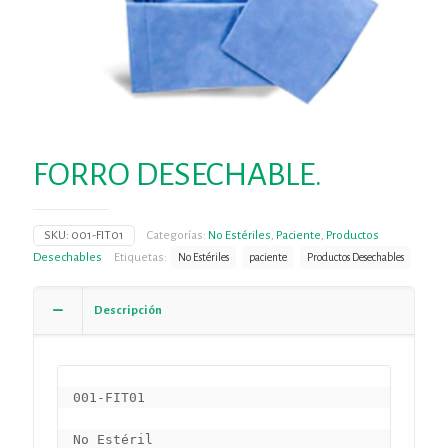
FORRO DESECHABLE.
SKU:
001-FIT01
Categorías:
No Estériles
,
Paciente
,
Productos
Desechables
Etiquetas:
No Estériles
paciente
Productos Desechables
Descripción
001-FIT01

No Estéril
