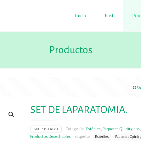
Inicio
Post
Prod
Productos
Sh
SET DE LAPARATOMIA.
Categorías:
Estériles
,
Paquetes Quirúrgicos
,
SKU:
111-LAP01
Productos Desechables
Etiquetas:
Estériles
Paquetes Quirúr