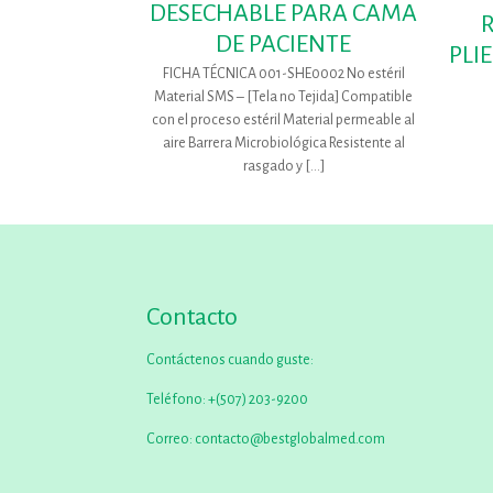
DESECHABLE PARA CAMA
DE PACIENTE
PLI
FICHA TÉCNICA 001-SHE0002 No estéril
Material SMS – [Tela no Tejida] Compatible
con el proceso estéril Material permeable al
aire Barrera Microbiológica Resistente al
rasgado y
[…]
Contacto
Contáctenos cuando guste:
Teléfono:
+(507) 203-9200
Correo:
contacto@bestglobalmed.com