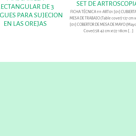
SET DE ARTROSCOPI
RECTANGULAR DE 3
FICHA TÉCNICA 111-ART01 [01] CUBIERT
EGUES PARA SUJECION
MESA DE TRABAJO (Table cover) 137 cm
EN LAS OREJAS
[01] COBERTOR DE MESA DE MAYO (Mayo
Cover) 58.42 cm x137.18cm
[…]