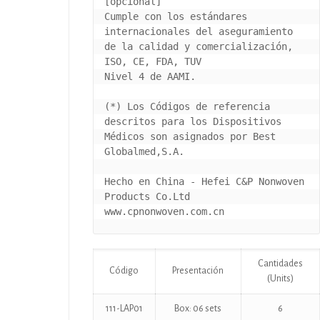
[opcional]

Cumple con los estándares 
internacionales del aseguramiento 
de la calidad y comercialización, 
ISO, CE, FDA, TUV

Nivel 4 de AAMI.

(*) Los Códigos de referencia 
descritos para los Dispositivos 
Médicos son asignados por Best 
Globalmed,S.A.

Hecho en China - Hefei C&P Nonwoven 
Products Co.Ltd 
www.cpnonwoven.com.cn
Cantidades
Código
Presentación
(Units)
111-LAP01
Box: 06 sets
6