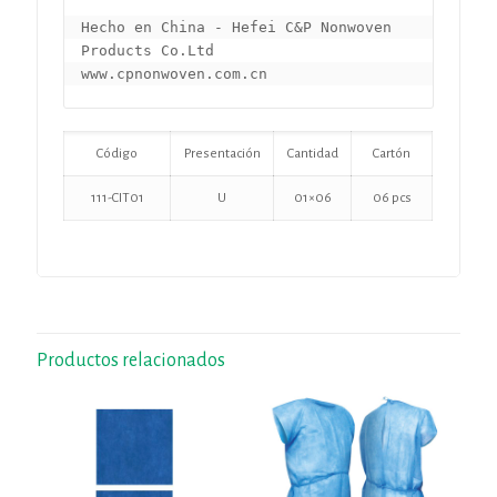
Hecho en China - Hefei C&P Nonwoven 
Products Co.Ltd

www.cpnonwoven.com.cn
Código
Presentación
Cantidad
Cartón
111-CIT01
U
01×06
06 pcs
Productos relacionados