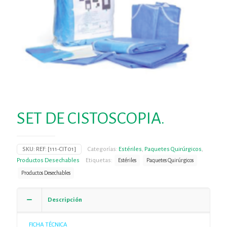
SET DE CISTOSCOPIA.
SKU:
REF: [111-CIT01]
Categorías:
Estériles
,
Paquetes Quirúrgicos
,
Productos Desechables
Etiquetas:
Estériles
Paquetes Quirúrgicos
Productos Desechables
Descripción
FICHA TÉCNICA