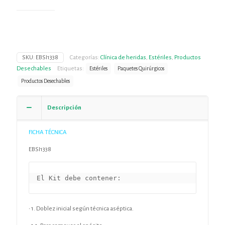
SKU:
EBSI1338
Categorías:
Clínica de heridas
,
Estériles
,
Productos
Desechables
Etiquetas:
Estériles
Paquetes Quirúrgicos
Productos Desechables
Descripción
FICHA TÉCNICA
EBSI1338
El Kit debe contener:
• 1. Doblez inicial según técnica aséptica.