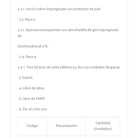
2.2.1. Un (1) sobre impregnado con protector de piel.
• 2.3. Paso 3:
2.3.1. Apósito transparente con almohadilla de gel impregnado
de
Clorhexidina al 2 %.
• 2.4. Paso 4:
2.4.1. Tres (3) tiras de cinta adhesiva y dos (2) unidades de gasas
• 3. Estéril.
• 4. Libre de látex.
• 5. Libre de DHEP.
• 6. De un solo uso.
Cantidad
Código
Presentación
(Unidades)