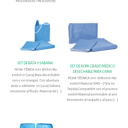
MDS090670 / MDS090735
SET DE BATA Y SABANA.
SET DE ROPA GRADO MÉDICO
FICHA TÉNICA 001-BYS01 No
DESECHABLE PARA CAMA
estéril 01 [una] Bata desechable
FICHA TÉCNICA 001-SHE0001 No
con o sin mangas. Con abertura
estéril Material SMS – [Tela no
atrás o adelante. 01 [una] Sabana
Tejida] Compatible con el proceso
resistente al fluido. Material de
[…]
estéril Material permeable al aire
Resistente al rasgado y al paso
[…]