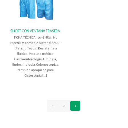
SHORT CON VENTANA TRASERA.
FICHA TÉCNICA 101-SHR01 No
Esteril Desechable Material SMS –
[Tela no Tejida] Resistente a
fluidos. Para uso médico:
Gastroenterología, Urología,
Endocrinología, Colonoscopías,
también apropiado para
Cistoscopia
[…]
1
2
3